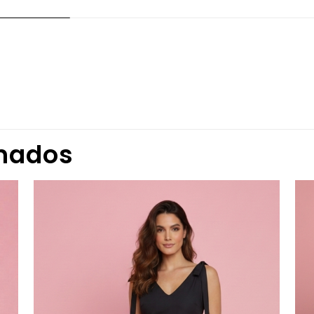
Valoraciones
iones aún.
ero en valorar “VESTIDO MIDI DAMA”
onados
 correo electrónico no será publicada.
Los campos obligator
n
*
1 de 5
2 de 5
3 de 5
4 de 5
n
*
estrellas
estrellas
estrellas
estrellas