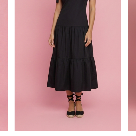
Correo
Guarda mi
electrónico
*
correo electró
este navegado
ue comente.