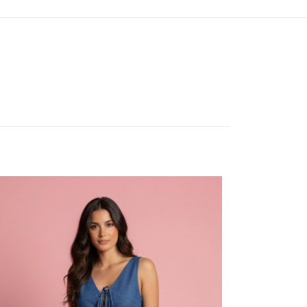
L, M, S
ios están
5 de 5
estrellas