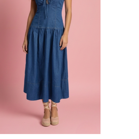
 nombre,
nico y web en
r para la