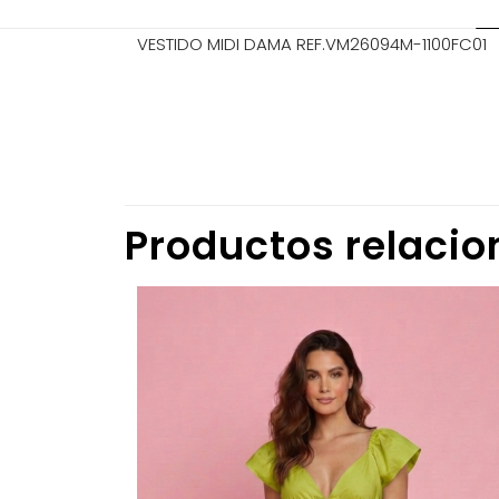
VESTIDO MIDI DAMA REF.VM26094M-1100FC01
TALLA
No hay valorac
Sé el prim
Productos relaci
Tu dirección de
marcados co
Tu puntuació