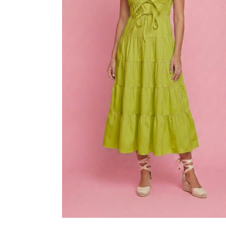
Nombre
*
próxima vez q