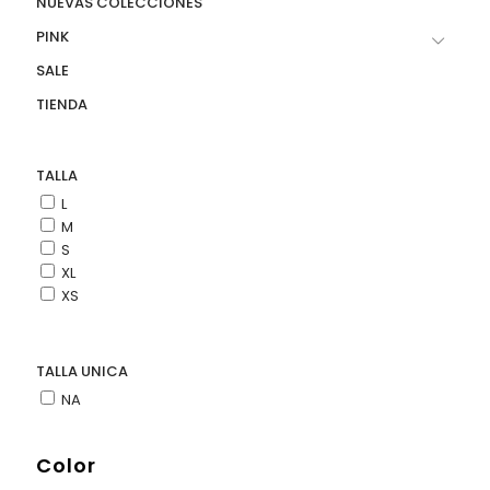
NUEVAS COLECCIONES
PINK
SALE
TIENDA
TALLA
L
M
S
XL
XS
TALLA UNICA
NA
Color