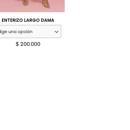
ENTERIZO LARGO DAMA
$
200.000
Este
producto
tiene
múltiples
variantes.
Las
opciones
se
pueden
elegir