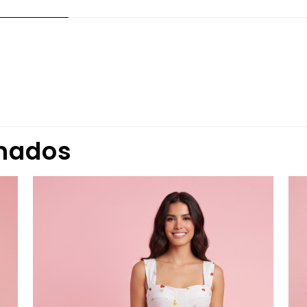
Valoraciones
iones aún.
ero en valorar “VESTIDO MIDI DAMA”
onados
 correo electrónico no será publicada.
Los campos obligator
n
*
1 de 5
2 de 5
3 de 5
4 de 5
n
*
estrellas
estrellas
estrellas
estrellas