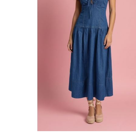
Nombre
*
próxima vez q