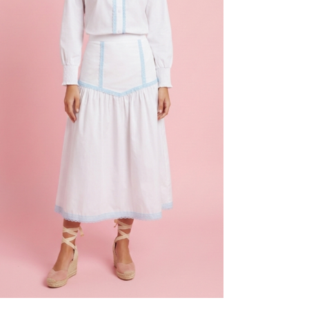
 nombre,
nico y web en
r para la