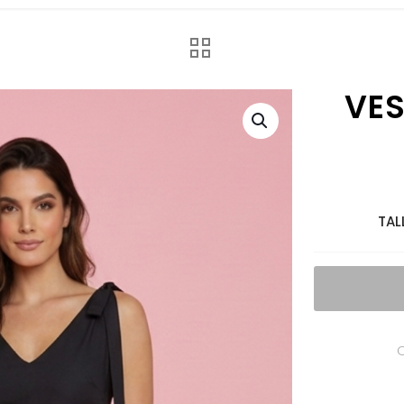
VES
TAL
C