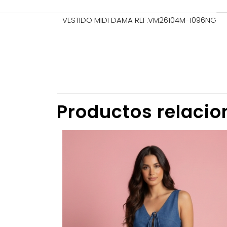
VESTIDO MIDI DAMA REF.VM26104M-1096NG
TALLA
No hay valorac
Sé el prim
Productos relaci
Tu dirección de
marcados co
Tu puntuació