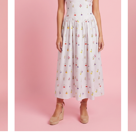
Correo
Guarda mi
electrónico
*
correo electró
este navegado
ue comente.