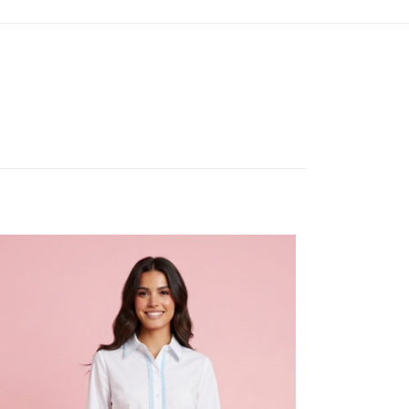
L, M, S
ios están
5 de 5
estrellas