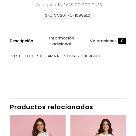
Categoría:
NUEVAS COLECCIONES
SKU:
VC26117C-1098BL01
Información
Descripción
Valoraciones
0
adicional
VESTIDO CORTO DAMA REF.VC26117C-1098BL01
Valoraciones
TALLA
L, M, S
No hay valoraciones aún.
Sé el primero en valorar “VESTIDO
CORTO DAMA”
Productos relacionados
Tu dirección de correo electrónico no será publicada.
Los campos obligatorios están marcados con
*
Tu puntuación
*