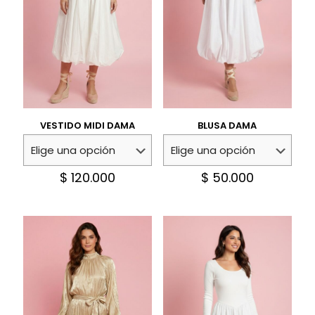
VESTIDO MIDI DAMA
BLUSA DAMA
$
120.000
$
50.000
Este
Este
producto
producto
tiene
tiene
múltiples
múltiples
variantes.
variantes.
Las
Las
opciones
opciones
se
se
pueden
pueden