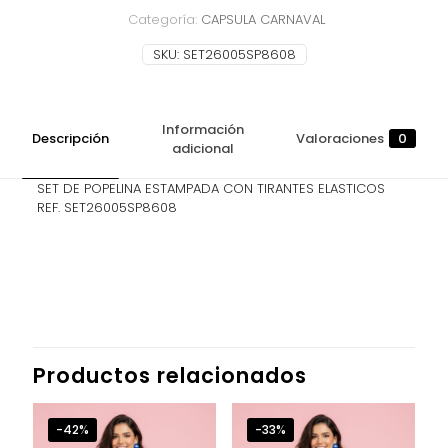
DAMA
Categoría:
CAPSULA CARNAVAL
cantidad
SKU:
SET26005SP8608
Información
Descripción
Valoraciones
0
adicional
SET DE POPELINA ESTAMPADA CON TIRANTES ELASTICOS
REF. SET26005SP8608
Valoraciones
TALLA
L, M, S
No hay valoraciones aún.
Sé el primero en valorar “SET BLUSA Y
SHORT DAMA”
Productos relacionados
Tu dirección de correo electrónico no será publicada.
Los campos obligatorios están marcados con
*
-42%
-33%