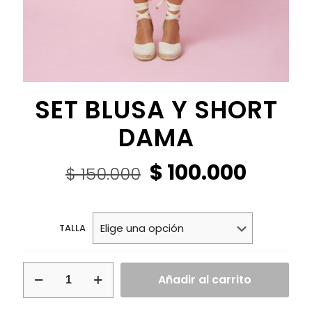
SET BLUSA Y SHORT
DAMA
El
El
$
100.000
$
150.000
precio
precio
original
actual
era:
es:
TALLA
$ 150.000.
$ 100.
SET
Añadir al carrito
BLUSA
Y
SHORT