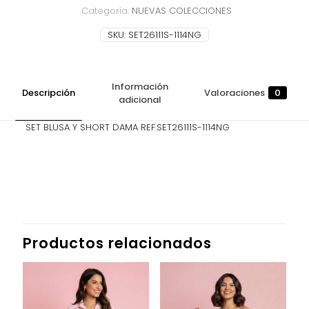
Categoría:
NUEVAS COLECCIONES
SKU:
SET26111S-1114NG
Información
Descripción
Valoraciones
0
adicional
SET BLUSA Y SHORT DAMA REF.SET26111S-1114NG
Valoraciones
TALLA
L, M, S
No hay valoraciones aún.
Sé el primero en valorar “SET BLUSA Y
SHORT DAMA”
Productos relacionados
Tu dirección de correo electrónico no será publicada.
Los campos obligatorios están marcados con
*
Tu puntuación
*