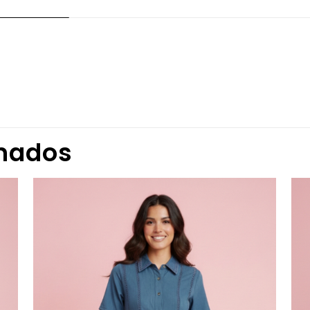
Valoraciones
iones aún.
ero en valorar “ENTERIZO LARGO DAMA”
onados
 correo electrónico no será publicada.
Los campos obligator
n
*
1 de 5
2 de 5
3 de 5
4 de 5
n
*
estrellas
estrellas
estrellas
estrellas