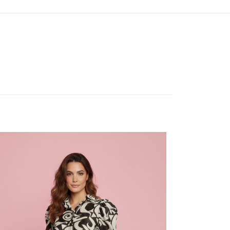
L, M, S
ios están
5 de 5
estrellas