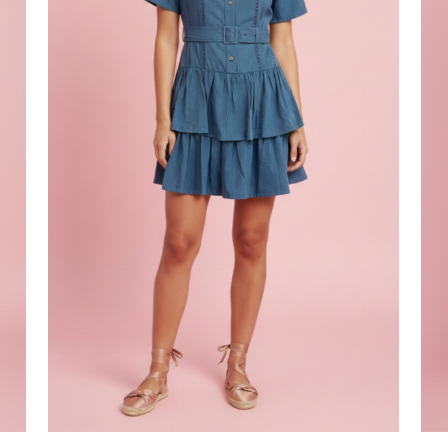
Correo
Guarda mi
electrónico
*
correo electró
este navegado
ue comente.