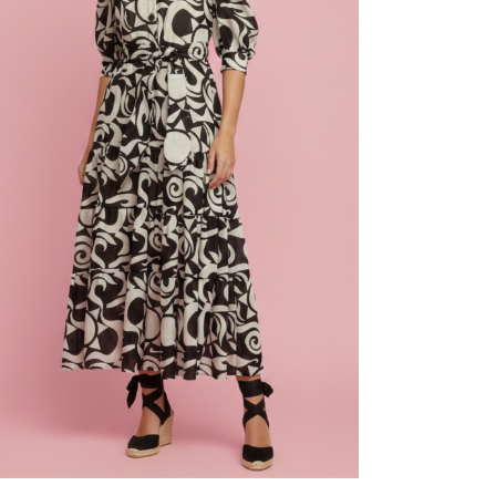
 nombre,
nico y web en
r para la