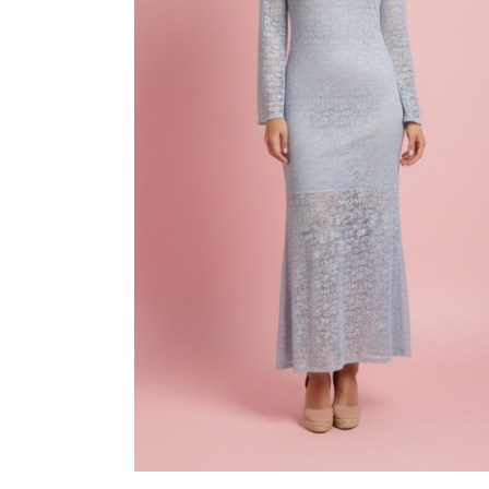
Nombre
*
próxima vez q