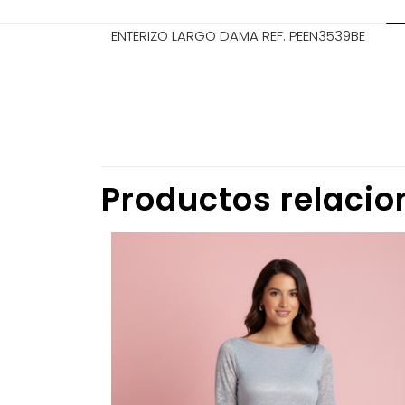
ENTERIZO LARGO DAMA REF. PEEN3539BE
TALLA
No hay valorac
Sé el prim
Productos relaci
Tu dirección de
marcados co
Tu puntuació